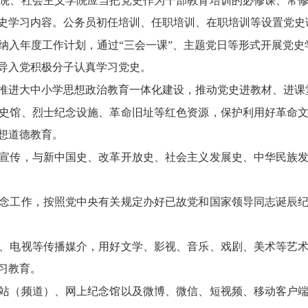
院、社会主义学院应当把党史作为干部教育培训的必修课、常
史学习内容。公务员初任培训、任职培训、在职培训等设置党史
纳入年度工作计划，通过“三会一课”、主题党日等形式开展党史
导入党积极分子认真学习党史。
推进大中小学思想政治教育一体化建设，推动党史进教材、进课
史馆、烈士纪念设施、革命旧址等红色资源，保护利用好革命
想道德教育。
宣传，与新中国史、改革开放史、社会主义发展史、中华民族
念工作，按照党中央有关规定办好已故党和国家领导同志诞辰
、电视等传播媒介，用好文学、影视、音乐、戏剧、美术等艺
习教育。
站（频道）、网上纪念馆以及微博、微信、短视频、移动客户