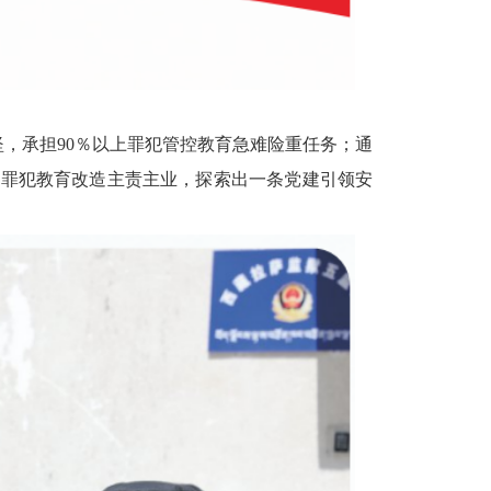
坚，承担
90％
以
上罪犯管控教育急难险重任务；通
入罪犯教育改造主责主业，探索出一条党建引领
安