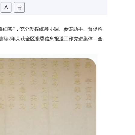
准细实”，充分发挥统筹协调、参谋助手
、督促检
连续
2
年荣获全区党
委信息报送工作先
进集体、全