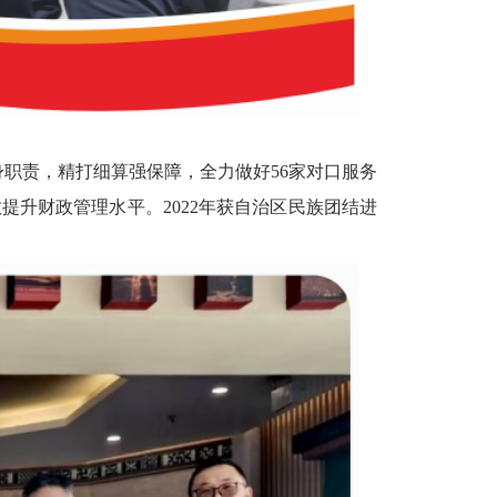
身职责，精打细算强保
障，全力做好
56
家对口服务
效提升财政管理水平。
2022
年获自治区民族团结
进