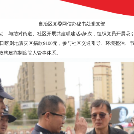
自治区党委网信办秘书处党支部
动，与结对街道、社区开展共建联建活动
6
次，组
织党员开展吸
日喀则地震灾区
捐款
9100
元，参与社区
交通引导、环境整治、
效构建靠制度管人
管事体系。