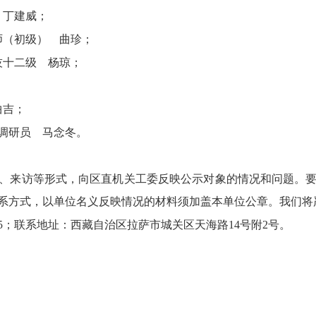
 丁建威；
师（初级） 曲珍；
技十二级 杨琼；
；
曲吉；
级调研员 马念冬。
。
、来访等形式，向区直机关工委反映公示对象的情况和问题。
系方式，以单位名义反映情况的材料须加盖本单位公章。我们将
925；联系地址：西藏自治区拉萨市城关区天海路14号附2号。