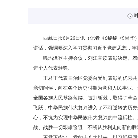
时
西藏日报
6月26日讯（记者 张黎黎 张尚
讲话，强调要深入学习贯彻习近平党建思想，牢
嘎玛泽登主持会议，刘江宣读表彰决定。赖
进个人代表颁奖。
王君正代表自治区党委向受到表彰的优秀共
亲切问候，向在各个历史时期为党和人民事业、
全国各族人民筚路蓝缕、披荆斩棘，取得了革命
飞跃，中华民族伟大复兴进入了不可逆转的历史
心，不愧为实现中华民族伟大复兴的中流砥柱。
战、战胜一切艰难险阻，不断从胜利走向新的胜
王君正指出，党的十八大以来，以习近平同