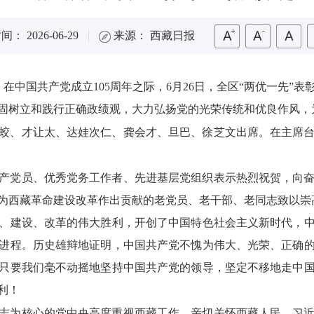
间： 2026-06-29
来源： 西藏日报
华）在中国共产党成立105周年之际，6月26日，全区“两优一先
固树立和践行正确政绩观，大力弘扬党的光荣传统和优良作风，
蛟、才让太、达娃次仁、龚会才、旦巴、徐芝文出席。在主席
产党员、优秀党务工作者、先进基层党组织表示热烈祝贺，向
为西藏革命建设改革作出贡献的老党员、老干部、老同志致以崇高
、建设、改革的伟大胜利，开创了中国特色社会主义新时代，
进程。历史雄辩地证明，中国共产党不愧为伟大、光荣、正确
只要我们毫不动摇地坚持中国共产党的领导，坚定不移地走中
利！
志为核心的党中央高度重视西藏工作、亲切关怀西藏人民，习