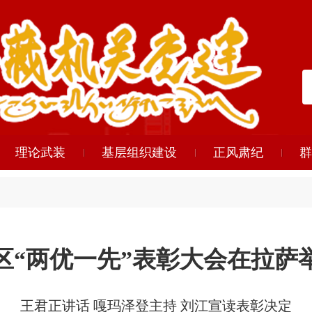
理论武装
基层组织建设
正风肃纪
群
区“两优一先”表彰大会在拉萨
王君正讲话 嘎玛泽登主持 刘江宣读表彰决定