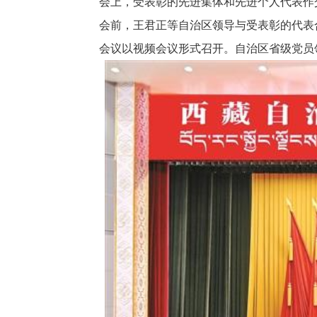
会上，受表彰的先进集体和先进个人代表作
会前，王君正等自治区领导与受表彰的代表
会议以视频会议形式召开。自治区省级党员