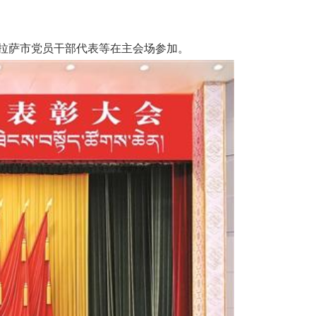
拉萨市党员干部代表等在主会场参加。