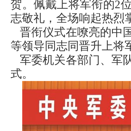
贺。佩戴上将军衔的2
志敬礼，全场响起热烈
晋衔仪式在嘹亮的中
等领导同志同晋升上将
军委机关各部门、军
式。