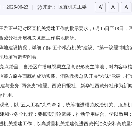
 2026-06-23
来源： 区直机关工委
王君正书记对区直机关党建工作的批示要求
，6月15日至1
8
日，
西藏分社开展机关党建工作实地调研。
阵地建设情况，详细了解
“五个模范机关”建设、
“第一议题”制度
现场填写调查问卷。
亮点纷呈。自治区广播电视局立足意识形态主阵地，对内容审
治藏方略在西藏的成功实践
。消防救援总队
开展“六味”党建，
打
建与业务“两张皮”难题。
西藏日报社、新华社西藏分社作为新
导作用。
观念，以“五大工程”为总牵引，统筹推进模范政治机关、服务
建和业务全过程；要抓实理论武装，推动学用结合、学以致用；
进机关党建工作，
以高质量机关党建
促进
西藏长治久安和高质量