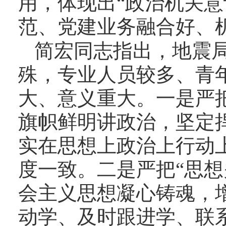
用，体现出
“
政治机关意
范、党建业务融合好、
简宏同志
指出，地震
殊，
专业人员较多、青
大、意义重大。
一是严
旗帜鲜明讲政治，坚定
实在思想上政治上行动
度一致。
二是严把
“
思想
会主义思想
凝心铸魂
，
动学、及时跟进学、联