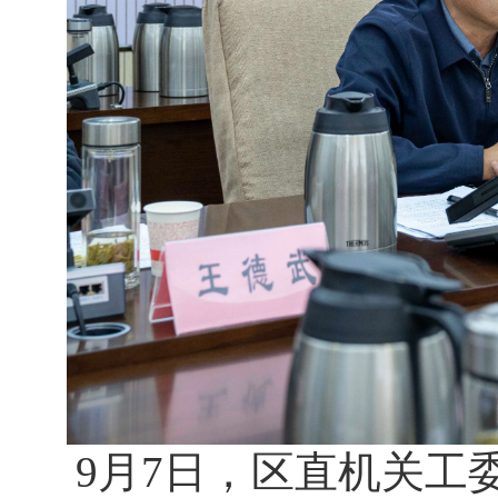
9
月
7
日
，区直机关工